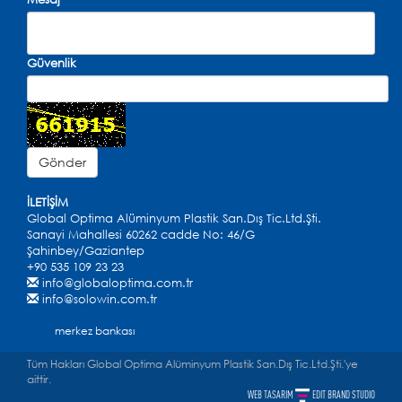
Güvenlik
İLETİŞİM
Global Optima Alüminyum Plastik San.Dış Tic.Ltd.Şti.
Sanayi Mahallesi 60262 cadde No: 46/G
Şahinbey/Gaziantep
+90 535 109 23 23
info@globaloptima.com.tr
info@solowin.com.tr
merkez bankası
Tüm Hakları Global Optima Alüminyum Plastik San.Dış Tic.Ltd.Şti.'ye
aittir.
WEB TASARIM
EDIT BRAND STUDIO