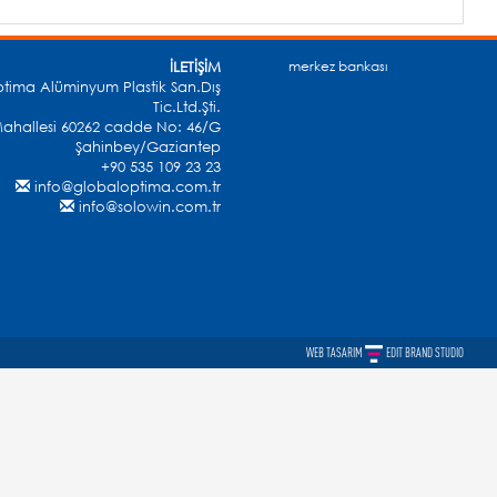
İLETİŞİM
merkez bankası
tima Alüminyum Plastik San.Dış
Tic.Ltd.Şti.
ahallesi 60262 cadde No: 46/G
Şahinbey/Gaziantep
+90 535 109 23 23
info@globaloptima.com.tr
info@solowin.com.tr
WEB TASARIM
EDIT BRAND STUDIO