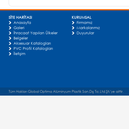
SİTE HARİTASI
KURUMSAL
Anasayfa
Firmamız
Galeri
Markalarımız
İhracaat Yapılan Ülkeler
Duyurular
Belgeler
Aksesuar Katalogları
PVC Profil Katalogları
İletişim
Tüm Hakları Global Optima Alüminyum Plastik San.Dış Tic.Ltd.Şti.'ye aittir.