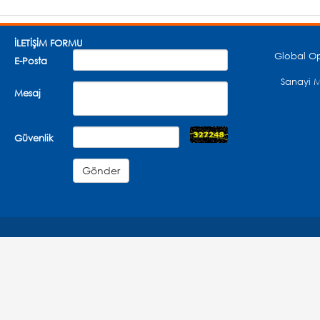
İLETİŞİM FORMU
Global Op
E-Posta
Sanayi M
Mesaj
Güvenlik