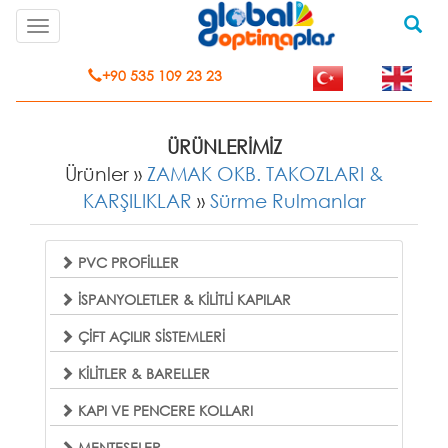
Toggle
navigation
+90 535 109 23 23
ÜRÜNLERİMİZ
Ürünler »
ZAMAK OKB. TAKOZLARI &
KARŞILIKLAR
»
Sürme Rulmanlar
PVC PROFİLLER
İSPANYOLETLER & KİLİTLİ KAPILAR
ÇİFT AÇILIR SİSTEMLERİ
KİLİTLER & BARELLER
KAPI VE PENCERE KOLLARI
MENTEŞELER