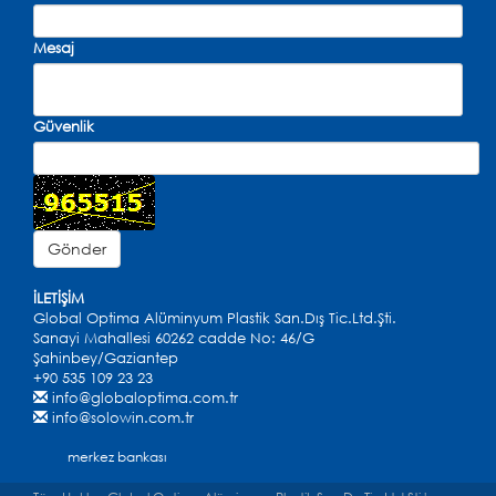
Mesaj
Güvenlik
İLETİŞİM
Global Optima Alüminyum Plastik San.Dış Tic.Ltd.Şti.
Sanayi Mahallesi 60262 cadde No: 46/G
Şahinbey/Gaziantep
+90 535 109 23 23
info@globaloptima.com.tr
info@solowin.com.tr
merkez bankası