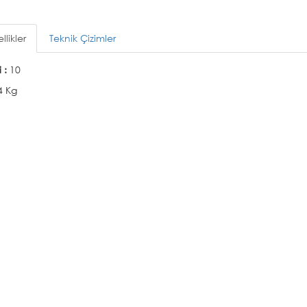
llikler
Teknik Çizimler
i :
10
4 Kg