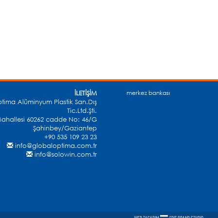
İLETİŞİM
merkez bankası
tima Alüminyum Plastik San.Dış
Tic.Ltd.Şti.
ahallesi 60262 cadde No: 46/G
Şahinbey/Gaziantep
+90 535 109 23 23
info@globaloptima.com.tr
info@solowin.com.tr