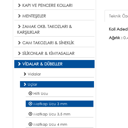
KAPI VE PENCERE KOLLARI
MENTEŞELER
Teknik Öze
ZAMAK OKB. TAKOZLARI &
Koli Aded
KARŞILIKLAR
Ağırlık :
0.
CAM TAKOZLARI & SİNEKLİK
SİLİKONLAR & KİMYASALLAR
VİDALAR & DÜBELLER
Vidalar
Uçlar
Hilti Ucu
Matkap Ucu 3 mm
Matkap Ucu 3,5 mm
Matkap Ucu 4 mm